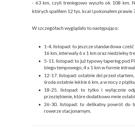
- 63 km, czyli treningowo wyszło ok 108 km. 
których spaliłem 12 tys. kcal i pokonałem prawie
W szczegółach wyglądało to następująco:
1-4. listopad: to jeszcze standardowa cześć
16 km, interwały 6 x 1 km oraz niedzielny tr
5-11. listopad: to już typowy tapering pod P
biegu tempowego, 4 x 1 km w formie intrw
12-17. listopad: ostatnie dni przed starte
środa ostatnie lekkie 6 km, a w nocy z piątk
18-25. listopad: to tylko i wyłącznie o
przeziębienie, które dodatkowo mnie osłabi
26-30. listopad: to delikatny powrót do t
rowerze stacjonarnym.