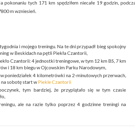
Na pokonaniu tych 171 km spędziłem niecałe 19 godzin, podcz
 7800 m wzniesień.
 tygodnia i mojego treningu. Na te dni przypadł bieg spokojny
ening w Beskidach na pętli Piekła Czantorii,
iekło Czantorii: 4 jednostki treningowe, w tym 12 km BS, 7 km
ałów i 18 km biegu w Ojcowskim Parku Narodowym,
m, w poniedziałek 4 kilometrówki na 2-minutowych przerwach,
u na sobotę start w
Piekle Czantorii
dpoczynek, tym bardziej, że przyplątało się w tym czasie
ło,
reningu, ale na razie tylko poprzez 4 godzinne treningi na