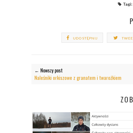
Tagi:
UDOSTĘPNIJ
TWEE
← Nowszy post
Naleśniki orkiszowe z granatem i twarożkiem
ZO