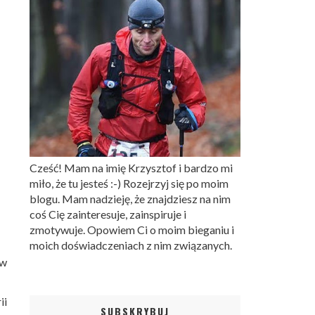
Cześć! Mam na imię Krzysztof i bardzo mi
miło, że tu jesteś :-) Rozejrzyj się po moim
blogu. Mam nadzieję, że znajdziesz na nim
coś Cię zainteresuje, zainspiruje i
zmotywuje. Opowiem Ci o moim bieganiu i
moich doświadczeniach z nim związanych.
 w
ii
SUBSKRYBUJ