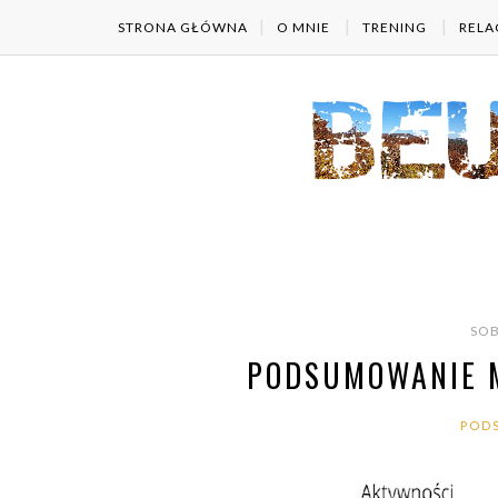
STRONA GŁÓWNA
O MNIE
TRENING
RELA
SOB
PODSUMOWANIE M
POD