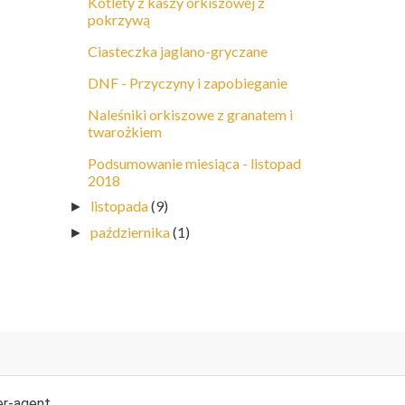
Kotlety z kaszy orkiszowej z
pokrzywą
Ciasteczka jaglano-gryczane
DNF - Przyczyny i zapobieganie
Naleśniki orkiszowe z granatem i
twarożkiem
Podsumowanie miesiąca - listopad
2018
listopada
(9)
►
października
(1)
►
er-agent