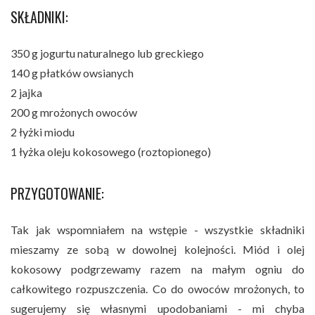
SKŁADNIKI:
350 g jogurtu naturalnego lub greckiego
140 g płatków owsianych
2 jajka
200 g mrożonych owoców
2 łyżki miodu
1 łyżka oleju kokosowego (roztopionego)
PRZYGOTOWANIE:
Tak jak wspomniałem na wstępie - wszystkie składniki
mieszamy ze sobą w dowolnej kolejności. Miód i olej
kokosowy podgrzewamy razem na małym ogniu do
całkowitego rozpuszczenia. Co do owoców mrożonych, to
sugerujemy się własnymi upodobaniami - mi chyba